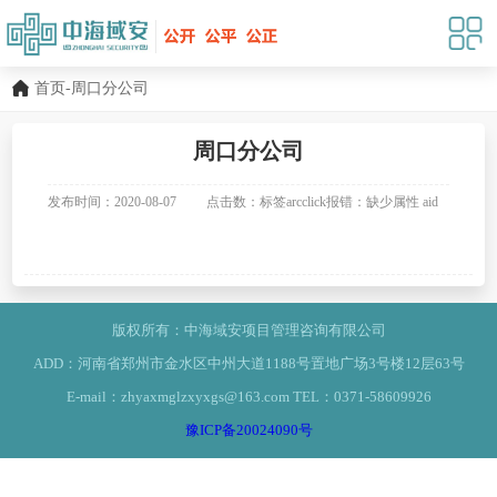
首页
-周口分公司
周口分公司
发布时间：2020-08-07
点击数：标签arcclick报错：缺少属性 aid
值。
版权所有：中海域安项目管理咨询有限公司
ADD：河南省郑州市金水区中州大道1188号置地广场3号楼12层63号
E-mail：zhyaxmglzxyxgs@163.com TEL：0371-58609926
豫ICP备20024090号